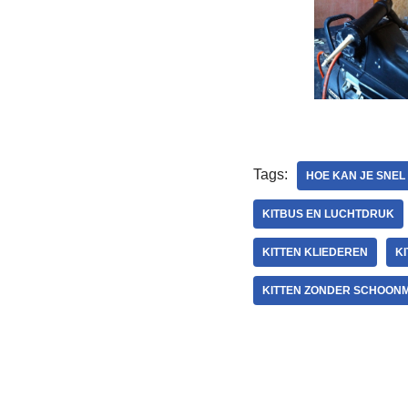
Tags:
HOE KAN JE SNEL
KITBUS EN LUCHTDRUK
KITTEN KLIEDEREN
K
KITTEN ZONDER SCHOON