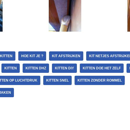
 KITTEN
HOE KIT JE ?
KIT AFSTRIJKEN
KIT NETJES AFSTRIJKE
KITTEN
KITTEN DHZ
KITTEN DIY
KITTEN DOE HET ZELF
ITTEN OP LUCHTDRUK
KITTEN SNEL
KITTEN ZONDER ROMMEL
MAKEN