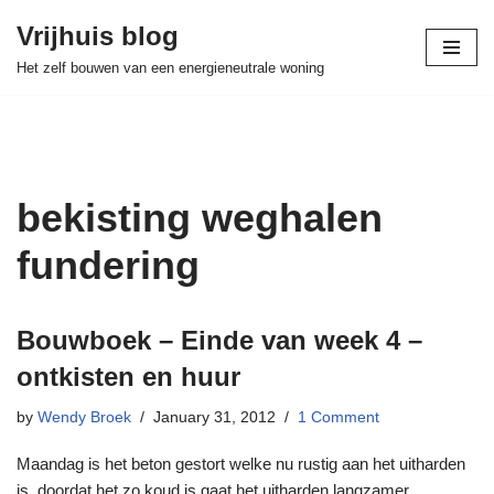
Vrijhuis blog
Skip
Het zelf bouwen van een energieneutrale woning
to
content
bekisting weghalen
fundering
Bouwboek – Einde van week 4 –
ontkisten en huur
by
Wendy Broek
January 31, 2012
1 Comment
Maandag is het beton gestort welke nu rustig aan het uitharden
is, doordat het zo koud is gaat het uitharden langzamer.