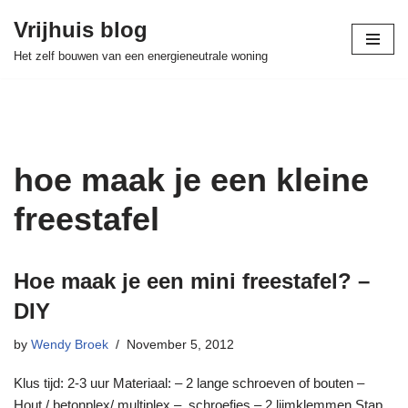
Vrijhuis blog
Skip
Het zelf bouwen van een energieneutrale woning
to
content
hoe maak je een kleine
freestafel
Hoe maak je een mini freestafel? –
DIY
by
Wendy Broek
November 5, 2012
Klus tijd: 2-3 uur Materiaal: – 2 lange schroeven of bouten –
Hout / betonplex/ multiplex – schroefjes – 2 lijmklemmen Stap