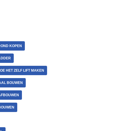
OND KOPEN
LADDER
OE HET ZELF LIFT MAKEN
AAL BOUWEN
AFBOUWEN
BOUWEN