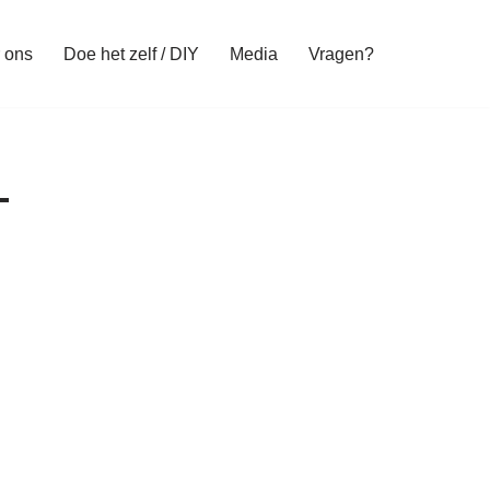
 ons
Doe het zelf / DIY
Media
Vragen?
–