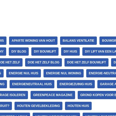
IS
APARTE WONING VAN HOUT
BALANS VENTILATIE
BOUWGR
DIY
DIY BLOG
DIY BOUWLIFT
DIY HUIS
DIY LIFT VAN EEN 
OE HET ZELF
DOE HET ZELF BLOG
DOE HET ZELF BOUWLIFT
D
S
ENERGIE NUL HUIS
ENERGIE NUL WONING
ENERGIE-NEUTR
ING
ENERGIENEUTRAAL HUIS
ENERGIEZUINIG HUIS
GARAGE 
RAGE ISOLEREN
GREENPEACE MAGAZINE
GROND KOPEN VOOR 
RUIT?
HOUTEN GEVELBEKLEDING
HOUTEN HUIS