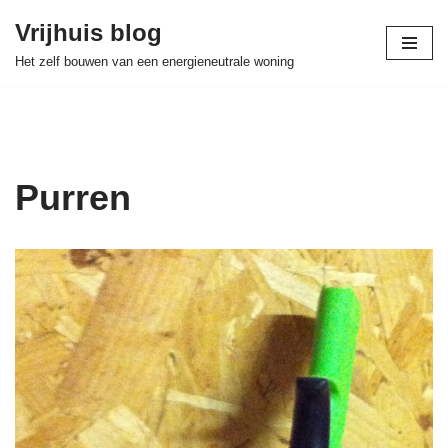
Vrijhuis blog
Skip
Het zelf bouwen van een energieneutrale woning
to
content
Purren