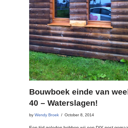
Bouwboek einde van wee
40 – Waterslagen!
by
Wendy Broek
October 8, 2014
Een tijd geleden hebben wij een DIY post gemaa