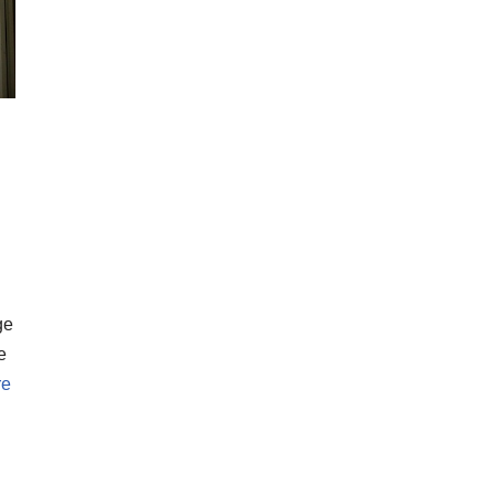
ge
e
re