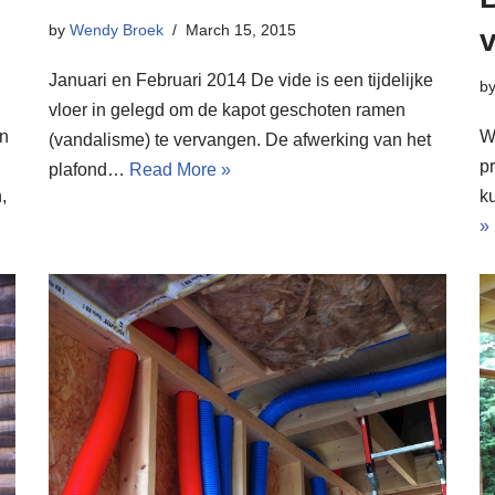
by
Wendy Broek
March 15, 2015
v
Januari en Februari 2014 De vide is een tijdelijke
b
vloer in gelegd om de kapot geschoten ramen
en
W
(vandalisme) te vervangen. De afwerking van het
pr
plafond…
Read More »
,
k
»