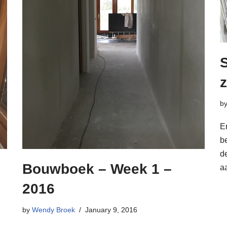
S
z
b
E
b
de
Bouwboek – Week 1 –
a
2016
by
Wendy Broek
January 9, 2016