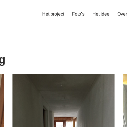
Het project
Foto’s
Het idee
Over
g