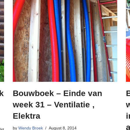
k
Bouwboek – Einde van
week 31 – Ventilatie ,
Elektra
i
by
Wendy Broek
August 8, 2014
kt