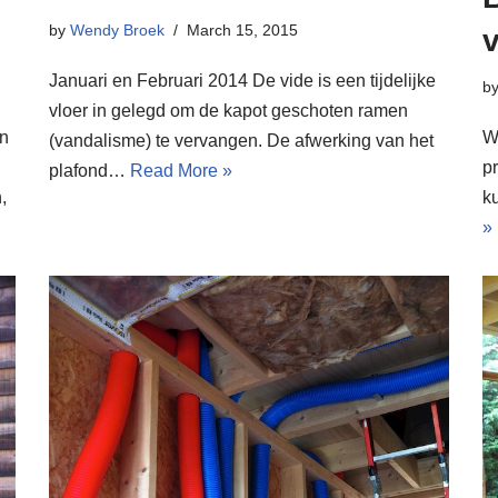
by
Wendy Broek
March 15, 2015
v
Januari en Februari 2014 De vide is een tijdelijke
b
vloer in gelegd om de kapot geschoten ramen
en
W
(vandalisme) te vervangen. De afwerking van het
pr
plafond…
Read More »
,
k
»