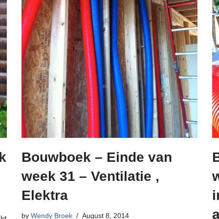
k
Bouwboek – Einde van
week 31 – Ventilatie ,
Elektra
i
by
Wendy Broek
August 8, 2014
kt