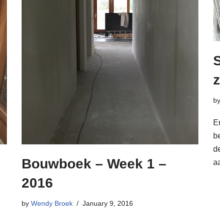
S
z
b
E
b
de
Bouwboek – Week 1 –
a
2016
by
Wendy Broek
January 9, 2016