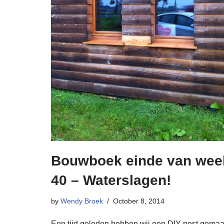
Bouwboek einde van wee
40 – Waterslagen!
by
Wendy Broek
October 8, 2014
Een tijd geleden hebben wij een DIY post gemaa