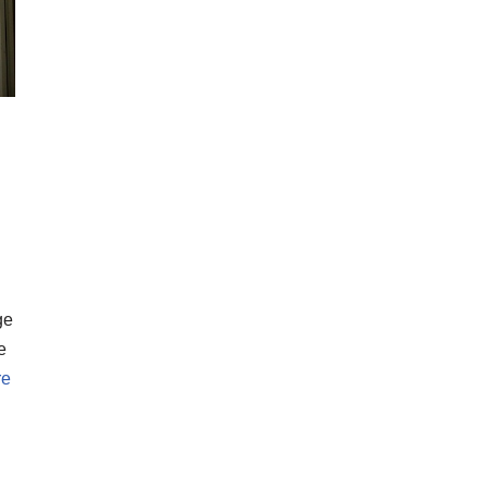
ge
e
re