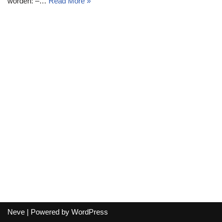
worden: –…
Read More »
Neve
| Powered by
WordPress