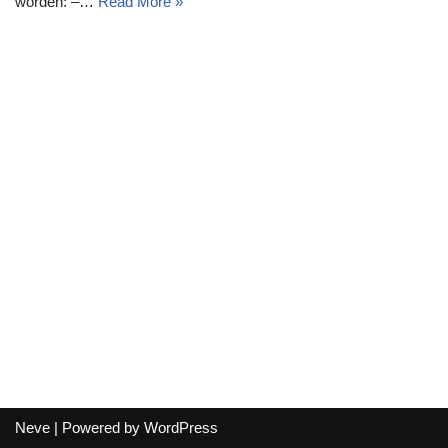
worden: –…
Read More »
Neve
| Powered by
WordPress