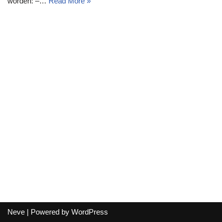
worden: –…
Read More »
Neve
| Powered by
WordPress