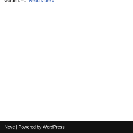
worden: –…
Read More »
Neve
| Powered by
WordPress