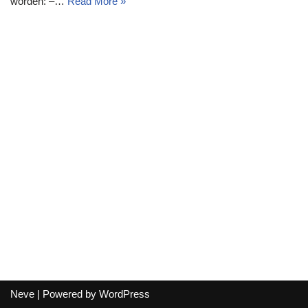
worden: –…
Read More »
Neve
| Powered by
WordPress