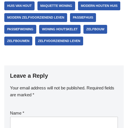
HUIS VAN HOUT
MAQUETTE WONING
MODERN HOUTEN HUIS
MODERN ZELFVOORZIENEND LEVEN
PASSIEFHUIS
PASSIEFWONING
WONING HOUTSKELET
ZELFBOUW
ZELFBOUWEN
ZELFVOORZIENEND LEVEN
Leave a Reply
Your email address will not be published.
Required fields
are marked
*
Name
*