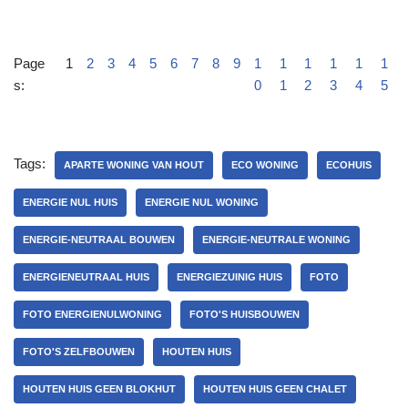
Page
1
2
3
4
5
6
7
8
9
1
1
1
1
1
1
s:
0
1
2
3
4
5
Tags:
APARTE WONING VAN HOUT
ECO WONING
ECOHUIS
ENERGIE NUL HUIS
ENERGIE NUL WONING
ENERGIE-NEUTRAAL BOUWEN
ENERGIE-NEUTRALE WONING
ENERGIENEUTRAAL HUIS
ENERGIEZUINIG HUIS
FOTO
FOTO ENERGIENULWONING
FOTO'S HUISBOUWEN
FOTO'S ZELFBOUWEN
HOUTEN HUIS
HOUTEN HUIS GEEN BLOKHUT
HOUTEN HUIS GEEN CHALET