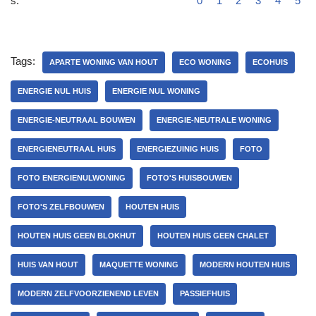
s:
0
1
2
3
4
5
Tags:
APARTE WONING VAN HOUT
ECO WONING
ECOHUIS
ENERGIE NUL HUIS
ENERGIE NUL WONING
ENERGIE-NEUTRAAL BOUWEN
ENERGIE-NEUTRALE WONING
ENERGIENEUTRAAL HUIS
ENERGIEZUINIG HUIS
FOTO
FOTO ENERGIENULWONING
FOTO'S HUISBOUWEN
FOTO'S ZELFBOUWEN
HOUTEN HUIS
HOUTEN HUIS GEEN BLOKHUT
HOUTEN HUIS GEEN CHALET
HUIS VAN HOUT
MAQUETTE WONING
MODERN HOUTEN HUIS
MODERN ZELFVOORZIENEND LEVEN
PASSIEFHUIS