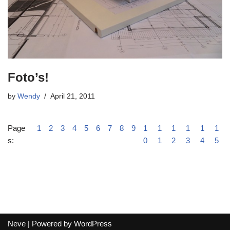
Foto’s!
by
Wendy
April 21, 2011
Page
1
2
3
4
5
6
7
8
9
1
1
1
1
1
1
s:
0
1
2
3
4
5
Neve
| Powered by
WordPress