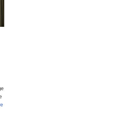
ge
e
re