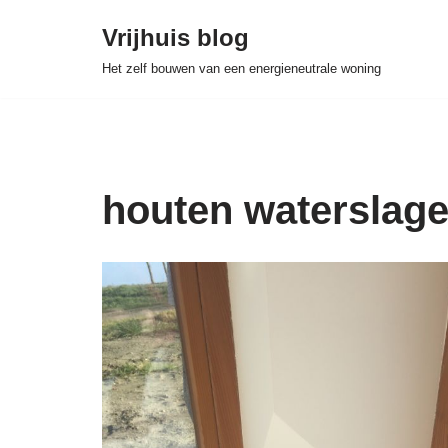
Vrijhuis blog
Skip
Het zelf bouwen van een energieneutrale woning
to
content
houten waterslag