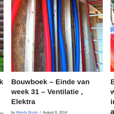
k
Bouwboek – Einde van
week 31 – Ventilatie ,
Elektra
i
by
Wendy Broek
August 8, 2014
kt