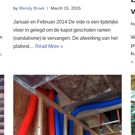
by
Wendy Broek
March 15, 2015
v
Januari en Februari 2014 De vide is een tijdelijke
b
vloer in gelegd om de kapot geschoten ramen
en
W
(vandalisme) te vervangen. De afwerking van het
pr
plafond…
Read More »
,
k
»