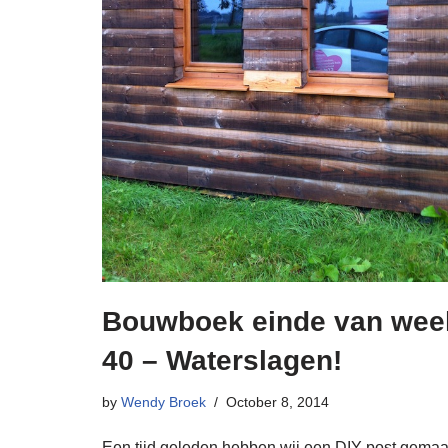
Bouwboek einde van wee
40 – Waterslagen!
by
Wendy Broek
October 8, 2014
Een tijd geleden hebben wij een DIY post gemaa