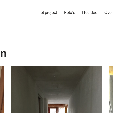
Het project
Foto’s
Het idee
Over
en