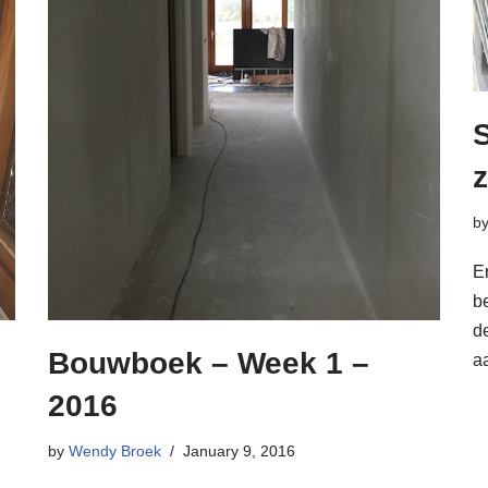
S
z
b
E
b
de
Bouwboek – Week 1 –
a
2016
by
Wendy Broek
January 9, 2016