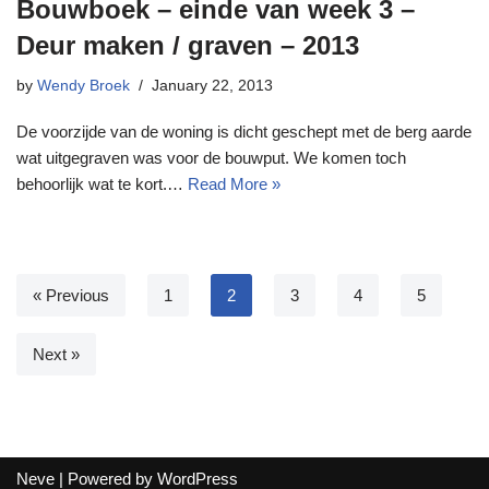
Bouwboek – einde van week 3 –
Deur maken / graven – 2013
by
Wendy Broek
January 22, 2013
De voorzijde van de woning is dicht geschept met de berg aarde
wat uitgegraven was voor de bouwput. We komen toch
behoorlijk wat te kort.…
Read More »
« Previous
1
2
3
4
5
Next »
Neve
| Powered by
WordPress