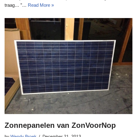
traag… ”…
Read More »
Zonnepanelen van ZonVoorNop
by
Wendy Broek
December 21, 2013