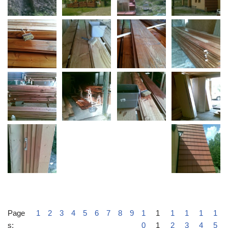
Page
1
2
3
4
5
6
7
8
9
1
1
1
1
1
1
s:
0
1
2
3
4
5