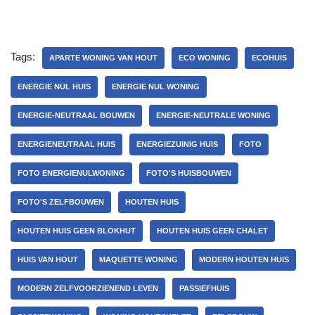
Tags:
APARTE WONING VAN HOUT
ECO WONING
ECOHUIS
ENERGIE NUL HUIS
ENERGIE NUL WONING
ENERGIE-NEUTRAAL BOUWEN
ENERGIE-NEUTRALE WONING
ENERGIENEUTRAAL HUIS
ENERGIEZUINIG HUIS
FOTO
FOTO ENERGIENULWONING
FOTO'S HUISBOUWEN
FOTO'S ZELFBOUWEN
HOUTEN HUIS
HOUTEN HUIS GEEN BLOKHUT
HOUTEN HUIS GEEN CHALET
HUIS VAN HOUT
MAQUETTE WONING
MODERN HOUTEN HUIS
MODERN ZELFVOORZIENEND LEVEN
PASSIEFHUIS