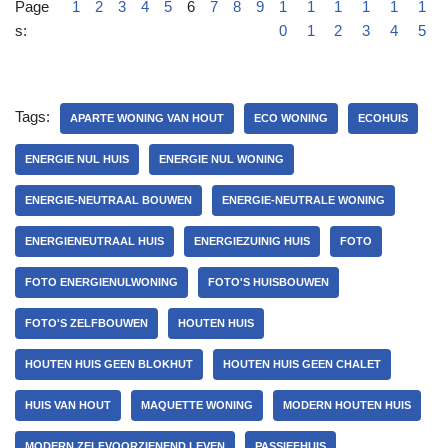
Page
1
2
3
4
5
6
7
8
9
1
1
1
1
1
1
s:
0
1
2
3
4
5
Tags:
APARTE WONING VAN HOUT
ECO WONING
ECOHUIS
ENERGIE NUL HUIS
ENERGIE NUL WONING
ENERGIE-NEUTRAAL BOUWEN
ENERGIE-NEUTRALE WONING
ENERGIENEUTRAAL HUIS
ENERGIEZUINIG HUIS
FOTO
FOTO ENERGIENULWONING
FOTO'S HUISBOUWEN
FOTO'S ZELFBOUWEN
HOUTEN HUIS
HOUTEN HUIS GEEN BLOKHUT
HOUTEN HUIS GEEN CHALET
HUIS VAN HOUT
MAQUETTE WONING
MODERN HOUTEN HUIS
MODERN ZELFVOORZIENEND LEVEN
PASSIEFHUIS