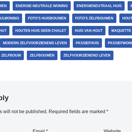
WEN
ENERGIE-NEUTRALE WONING
ENERGIENEUTRAAL HUIS
NULWONING
FOTO'S HUISBOUWEN
FOTO'S ZELFBOUWEN
HOUT
HUT
HOUTEN HUIS GEEN CHALET
HUIS VAN HOUT
MAQUETTE
MODERN ZELFVOORZIENEND LEVEN
PASSIEFHUIS
PASSIEFWON
ZELFBOUW
ZELFBOUWEN
ZELFVOORZIENEND LEVEN
ply
 will not be published.
Required fields are marked
*
Email
*
Website