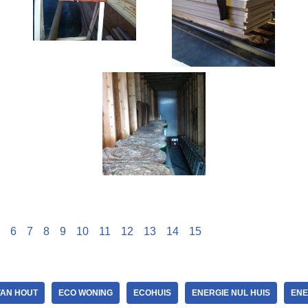
6
7
8
9
10
11
12
13
14
15
VAN HOUT
ECO WONING
ECOHUIS
ENERGIE NUL HUIS
ENE