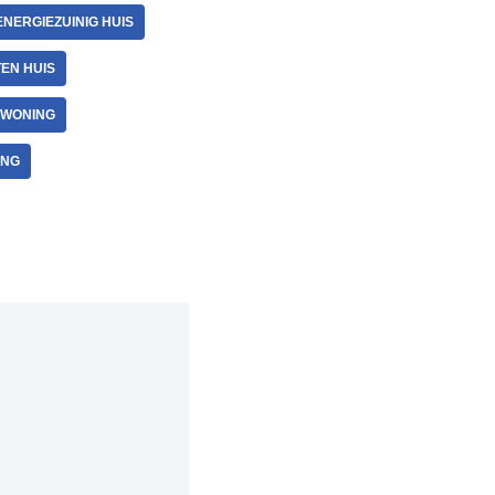
ENERGIEZUINIG HUIS
EN HUIS
 WONING
ING