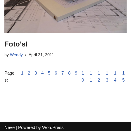
Foto’s!
by
Wendy
April 21, 2011
Page
1
2
3
4
5
6
7
8
9
1
1
1
1
1
1
s:
0
1
2
3
4
5
Neve
| Powered by
WordPress