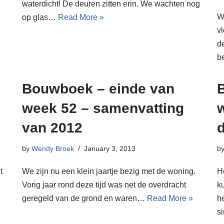
waterdicht! De deuren zitten erin. We wachten nog
W
op glas…
Read More »
v
de
b
Bouwboek – einde van
week 52 – samenvatting
van 2012
d
by
Wendy Broek
January 3, 2013
b
t
We zijn nu een klein jaartje bezig met de woning.
H
Vorig jaar rond deze tijd was net de overdracht
k
geregeld van de grond en waren…
Read More »
h
s