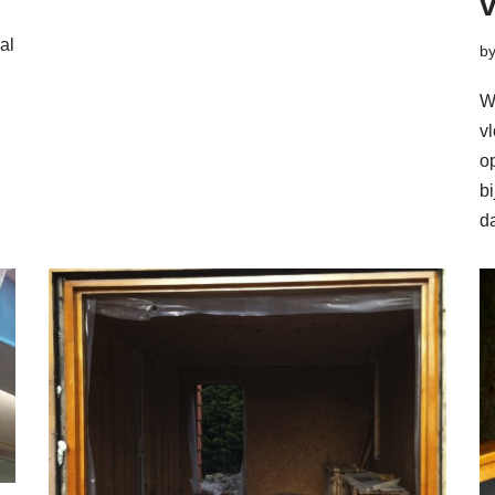
al
b
W
v
o
b
d