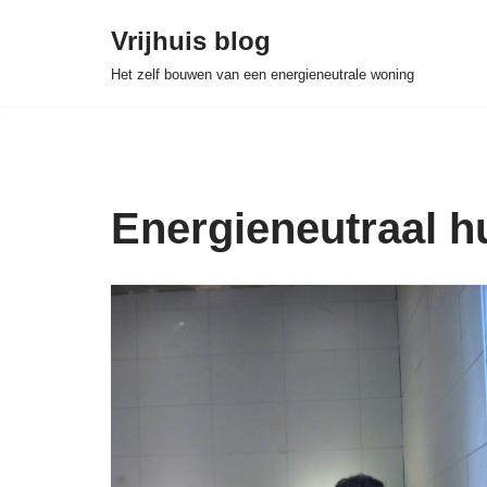
Vrijhuis blog
Skip
Het zelf bouwen van een energieneutrale woning
to
content
Energieneutraal h