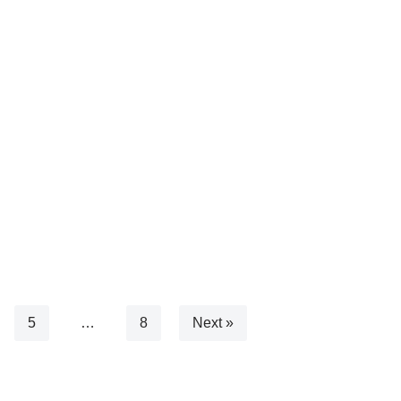
5
…
8
Next »